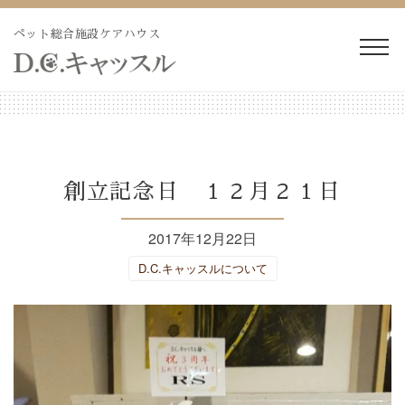
Skip
to
ペット総合施設ケアハウス
content
WEB予約・見積り
電話予約・見積り
ペットホテル・長期預か
長期療養ケア
創立記念日 １２月２１日
り
2017年12月22日
ペット訪問火葬・葬儀
ドッグラン
D.C.キャッスルについて
トリミング
施設紹介
よくあるご質問
ブログ
会社概要