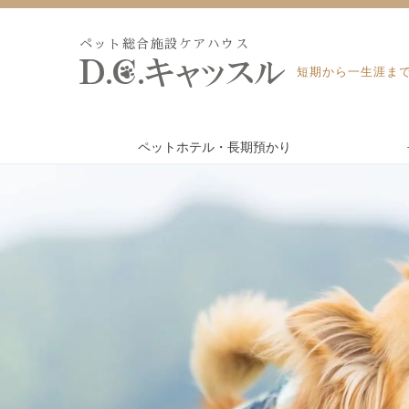
Skip
to
ペット総合施設ケアハウス
content
短期から一生涯ま
ペットホテル・長期預かり
WEB予約・見積り
ペットホテル・長期預かり
ペット訪問火葬・葬儀
トリミング
よくあるご質問