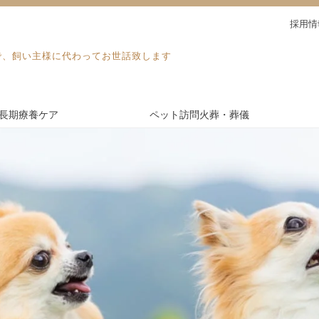
採用情
で、飼い主様に代わってお世話致します
長期療養ケア
ペット訪問火葬・葬儀
電話予約・見積り
長期療養ケア
ドッグラン
施設紹介
ブログ