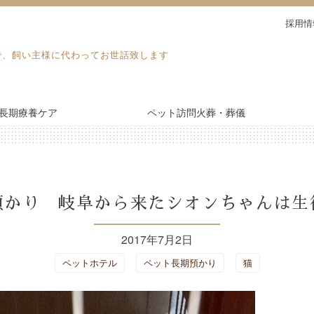
採用情
で、飼い主様に代わってお世話致します
長期療養ケア
ペット訪問火葬・葬儀
電話予約・見積り
長期療養ケア
預かり 岐阜から来たシオンちゃんは生
ドッグラン
2017年7月2日
ペットホテル
ペット長期預かり
猫
施設紹介
ブログ