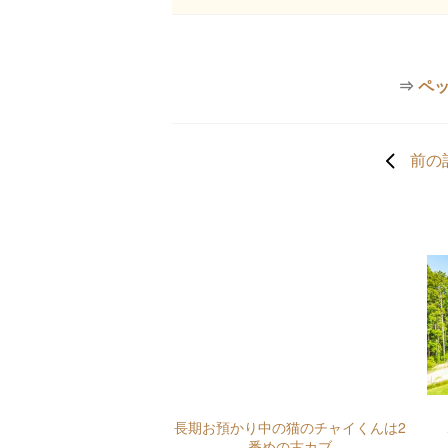
⇒
ペ
前の
長期お預かり中の猫のチャイくんは2
番めの古カブ