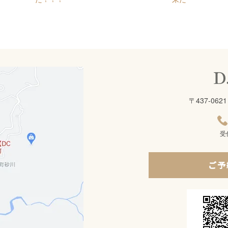
〒437-0
受
ご予