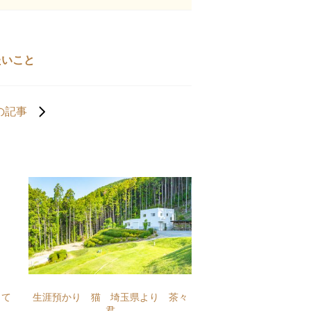
たいこと
の記事
って
生涯預かり 猫 埼玉県より 茶々
君