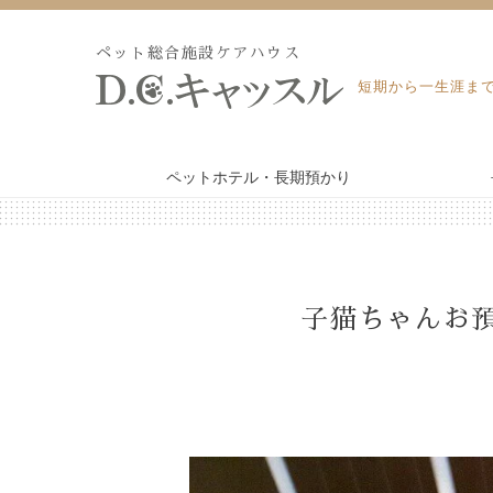
Skip
to
ペット総合施設ケアハウス
content
短期から一生涯ま
ペットホテル・長期預かり
WEB予約・見積り
ペットホテル・長期預かり
子猫ちゃんお
ペット訪問火葬・葬儀
トリミング
よくあるご質問