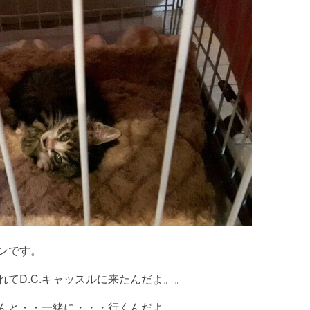
ンです。
てD.C.キャッスルに来たんだよ。。
んと・・一緒に・・・行くんだよ。。