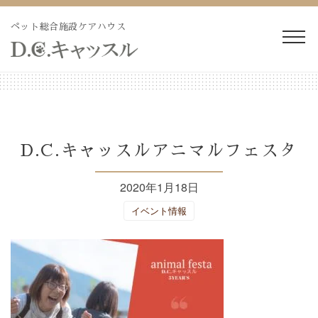
Skip
to
ペット総合施設ケアハウス
content
WEB予約・見積り
電話予約・見積り
ペットホテル・長期預か
長期療養ケア
D.C.キャッスルアニマルフェスタ
り
2020年1月18日
ペット訪問火葬・葬儀
ドッグラン
イベント情報
トリミング
施設紹介
よくあるご質問
ブログ
会社概要