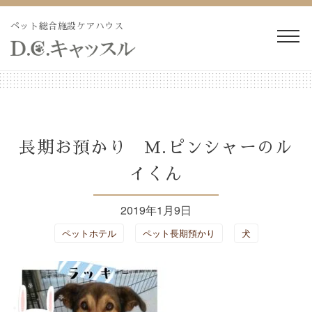
Skip
to
ペット総合施設ケアハウス
content
WEB予約・見積り
電話予約・見積り
ペットホテル・長期預か
長期療養ケア
長期お預かり M.ピンシャーのル
り
イくん
ペット訪問火葬・葬儀
ドッグラン
2019年1月9日
トリミング
施設紹介
ペットホテル
ペット長期預かり
犬
よくあるご質問
ブログ
会社概要