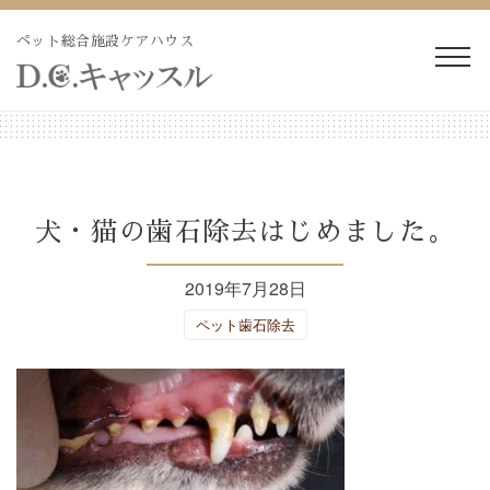
Skip
to
ペット総合施設ケアハウス
content
WEB予約・見積り
電話予約・見積り
ペットホテル・長期預か
長期療養ケア
犬・猫の歯石除去はじめました。
り
2019年7月28日
ペット訪問火葬・葬儀
ドッグラン
ペット歯石除去
トリミング
施設紹介
よくあるご質問
ブログ
会社概要