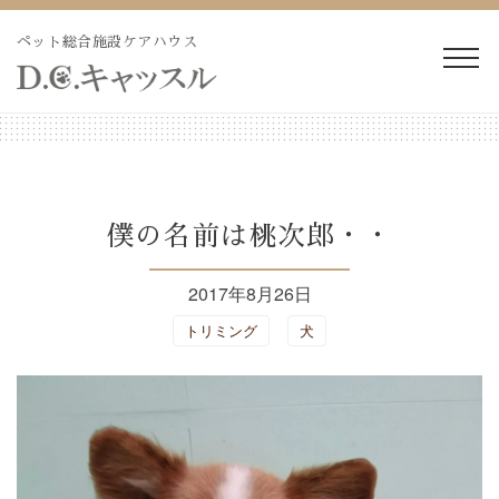
Skip
to
ペット総合施設ケアハウス
content
WEB予約・見積り
電話予約・見積り
ペットホテル・長期預か
長期療養ケア
僕の名前は桃次郎・・
り
2017年8月26日
ペット訪問火葬・葬儀
ドッグラン
トリミング
犬
トリミング
施設紹介
よくあるご質問
ブログ
会社概要