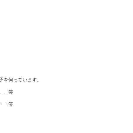
子を伺っています。
。。笑
・・笑