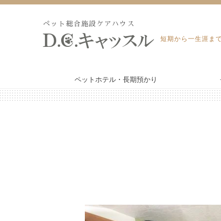
Skip
to
ペット総合施設ケアハウス
content
短期から一生涯ま
ペットホテル・長期預かり
WEB予約・見積り
ペットホテル・長期預かり
ペット訪問火葬・葬儀
トリミング
よくあるご質問