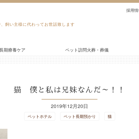
採用情
で、飼い主様に代わってお世話致します
長期療養ケア
ペット訪問火葬・葬儀
電話予約・見積り
長期療養ケア
猫 僕と私は兄妹なんだ～！！
ドッグラン
2019年12月20日
ペットホテル
ペット長期預かり
猫
施設紹介
ブログ