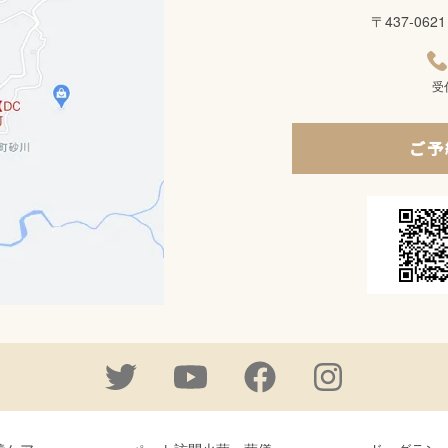
〒437-0
受
ご予