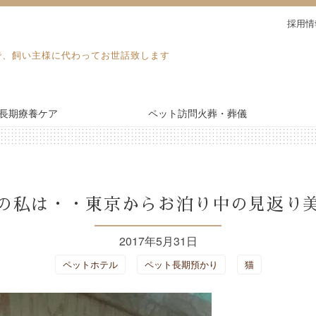
採用情
で、飼い主様に代わってお世話致します
長期療養ケア
ペット訪問火葬・葬儀
電話予約・見積り
長期療養ケア
の私は・・東京からお泊り中の見返り
ドッグラン
2017年5月31日
ペットホテル
ペット長期預かり
猫
施設紹介
ブログ