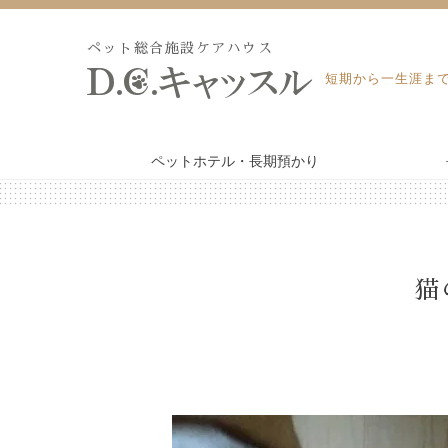
Skip
to
ペット総合施設ケアハウス
content
短期から一生涯ま
ペットホテル・長期預かり
WEB予約・見積り
ペットホテル・長期預かり
猫
ペット訪問火葬・葬儀
トリミング
よくあるご質問