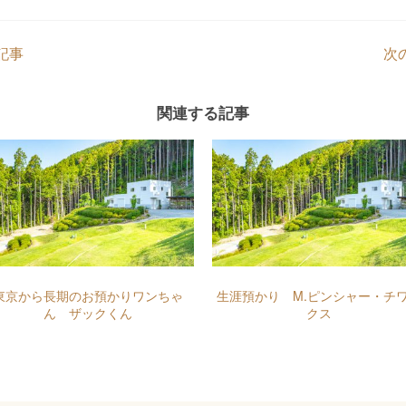
記事
次
関連する記事
東京から長期のお預かりワンちゃ
生涯預かり M.ピンシャー・チ
ん ザックくん
クス