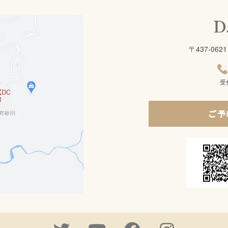
〒437-0
受
ご予