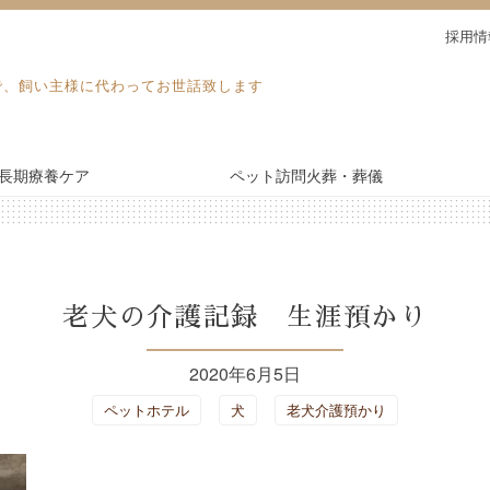
採用情
で、飼い主様に代わってお世話致します
長期療養ケア
ペット訪問火葬・葬儀
電話予約・見積り
長期療養ケア
老犬の介護記録 生涯預かり
ドッグラン
2020年6月5日
ペットホテル
犬
老犬介護預かり
施設紹介
ブログ