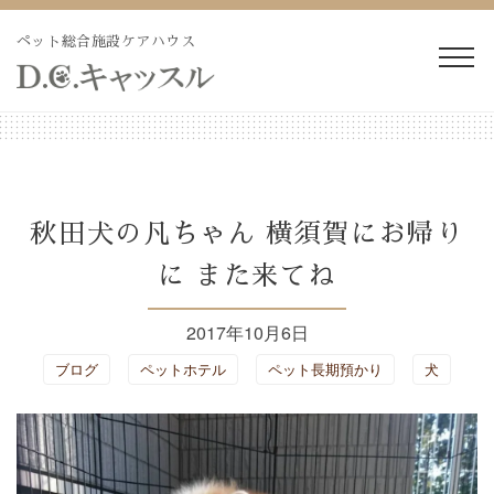
Skip
to
ペット総合施設ケアハウス
content
WEB予約・見積り
電話予約・見積り
ペットホテル・長期預か
長期療養ケア
秋田犬の凡ちゃん 横須賀にお帰り
り
に また来てね
ペット訪問火葬・葬儀
ドッグラン
2017年10月6日
トリミング
施設紹介
ブログ
ペットホテル
ペット長期預かり
犬
よくあるご質問
ブログ
会社概要