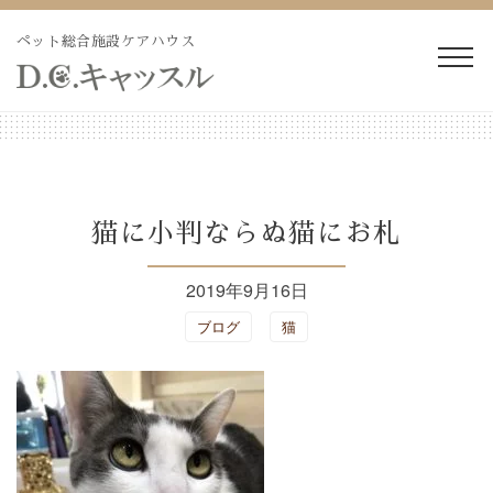
Skip
to
ペット総合施設ケアハウス
content
WEB予約・見積り
電話予約・見積り
ペットホテル・長期預か
長期療養ケア
猫に小判ならぬ猫にお札
り
2019年9月16日
ペット訪問火葬・葬儀
ドッグラン
ブログ
猫
トリミング
施設紹介
よくあるご質問
ブログ
会社概要