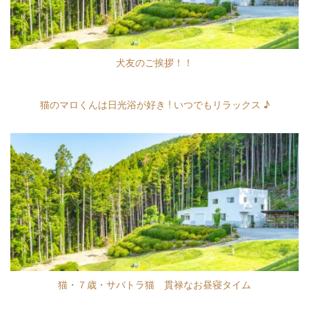
犬友のご挨拶！！
猫のマロくんは日光浴が好き ! いつでもリラックス ♪
猫・７歳・サバトラ猫 貫禄なお昼寝タイム