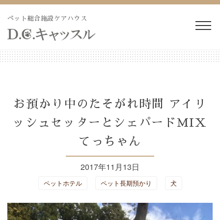
Skip
to
ペット総合施設ケアハウス
content
WEB予約・見積り
電話予約・見積り
ペットホテル・長期預か
長期療養ケア
お預かり中のたそがれ時間 アイリ
り
ッシュセッターとシェパードMIX
ペット訪問火葬・葬儀
ドッグラン
てっちゃん
トリミング
施設紹介
2017年11月13日
ペットホテル
ペット長期預かり
犬
よくあるご質問
ブログ
会社概要