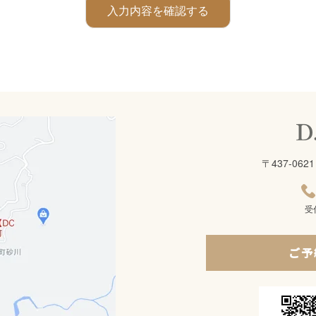
〒437-0
受
ご予