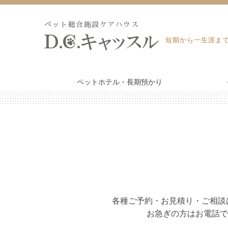
Skip
to
ペット総合施設ケアハウス
content
短期から一生涯ま
ペットホテル・長期預かり
WEB予約・見積り
ペットホテル・長期預かり
ペット訪問火葬・葬儀
トリミング
各種ご予約・お見積り・ご相談
お急ぎの方はお電話で
よくあるご質問