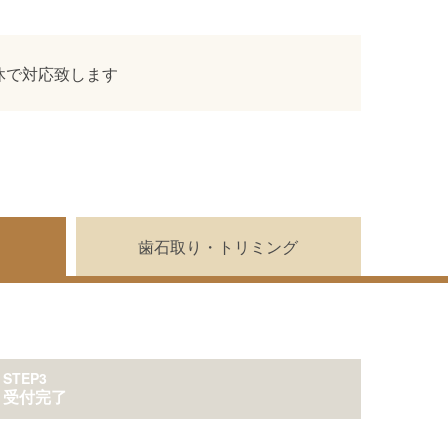
休で対応致します
歯石取り・トリミング
STEP3
受付完了