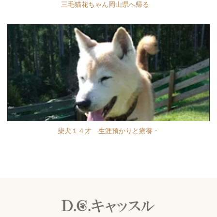
三毛猫花ちゃん岡山県へ帰る
柴犬１４才 生涯預かりと療養・