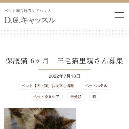
Skip
to
ペット総合施設ケアハウス
content
WEB予約・見積り
電話予約・見積り
ペットホテル・長期預か
長期療養ケア
保護猫 6ヶ月 三毛猫里親さん募集
り
2022年7月10日
ペット訪問火葬・葬儀
ドッグラン
ペット【犬・猫】お役立ち情報
ペットホテル
トリミング
施設紹介
ペット療養ケア
未分類
猫
よくあるご質問
ブログ
会社概要