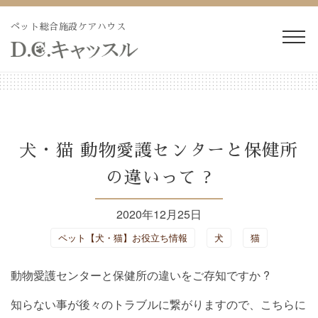
Skip
to
ペット総合施設ケアハウス
content
WEB予約・見積り
電話予約・見積り
ペットホテル・長期預か
長期療養ケア
犬・猫 動物愛護センターと保健所
り
の違いって ?
ペット訪問火葬・葬儀
ドッグラン
2020年12月25日
トリミング
施設紹介
ペット【犬・猫】お役立ち情報
犬
猫
よくあるご質問
ブログ
動物愛護センターと保健所の違いをご存知ですか ?
知らない事が後々のトラブルに繋がりますので、こちらに
会社概要