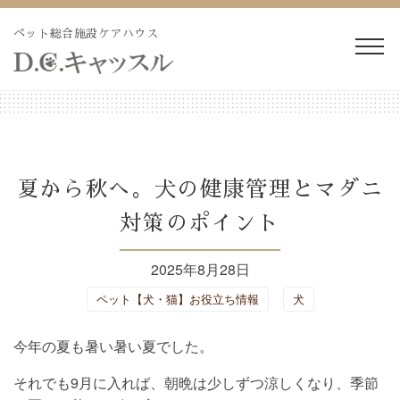
Skip
to
ペット総合施設ケアハウス
content
WEB予約・見積り
電話予約・見積り
ペットホテル・長期預か
長期療養ケア
夏から秋へ。犬の健康管理とマダニ
り
対策のポイント
ペット訪問火葬・葬儀
ドッグラン
2025年8月28日
トリミング
施設紹介
ペット【犬・猫】お役立ち情報
犬
よくあるご質問
ブログ
今年の夏も暑い暑い夏でした。
それでも9月に入れば、朝晩は少しずつ涼しくなり、季節
会社概要