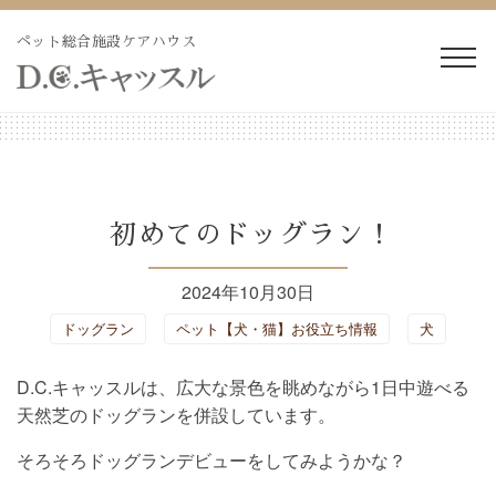
Skip
to
ペット総合施設ケアハウス
content
WEB予約・見積り
電話予約・見積り
ペットホテル・長期預か
長期療養ケア
初めてのドッグラン !
り
2024年10月30日
ペット訪問火葬・葬儀
ドッグラン
ドッグラン
ペット【犬・猫】お役立ち情報
犬
トリミング
施設紹介
D.C.キャッスルは、広大な景色を眺めながら1日中遊べる
天然芝のドッグランを併設しています。
よくあるご質問
ブログ
そろそろドッグランデビューをしてみようかな？
会社概要