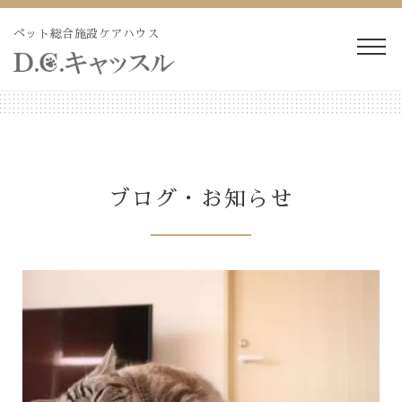
Skip
to
ペット総合施設ケアハウス
content
WEB予約・見積り
電話予約・見積り
ペットホテル・長期預か
長期療養ケア
り
ブログ・お知らせ
ペット訪問火葬・葬儀
ドッグラン
トリミング
施設紹介
よくあるご質問
ブログ
会社概要