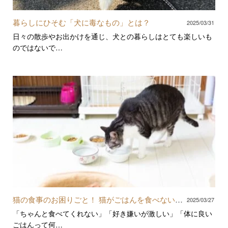
暮らしにひそむ「犬に毒なもの」とは？
2025/03/31
日々の散歩やお出かけを通じ、犬との暮らしはとても楽しいも
のではないで…
猫の食事のお困りごと！ 猫がごはんを食べない理
2025/03/27
由と対処法
「ちゃんと食べてくれない」「好き嫌いが激しい」「体に良い
ごはんって何…