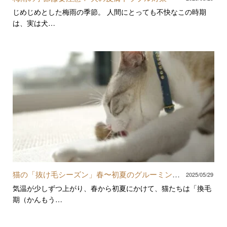
じめじめとした梅雨の季節。 人間にとっても不快なこの時期
は、実は犬…
猫の「抜け毛シーズン」春〜初夏のグルーミング
2025/05/29
対策
気温が少しずつ上がり、春から初夏にかけて、猫たちは「換毛
期（かんもう…