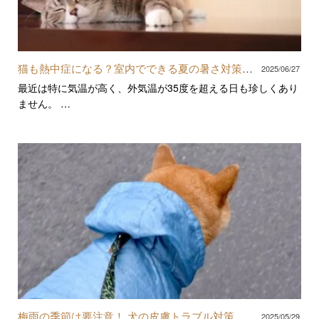
猫も熱中症になる？室内でできる夏の暑さ対策と
2025/06/27
予防のポイント
最近は特に気温が高く、外気温が35度を超える日も珍しくあり
ません。 …
梅雨の季節は要注意！ 犬の皮膚トラブル対策
2025/05/29