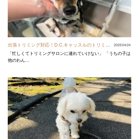
出張トリミング対応！D.C.キャッスルのトリミン
2025/04/24
グ
「忙しくてトリミングサロンに連れていけない」 「うちの子は
他のわん…