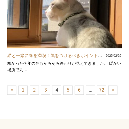
猫と一緒に春を満喫！気をつけるべきポイントと
2025/02/25
おすすめの過ごし方
寒かった今年の冬もそろそろ終わりが見えてきました。 暖かい
場所で丸…
«
1
2
3
4
5
6
...
72
»