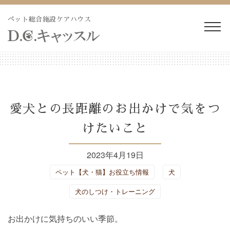
Skip
to
ペット総合施設ケアハウス
content
WEB予約・見積り
電話予約・見積り
ペットホテル・長期預か
長期療養ケア
愛犬との長距離のお出かけで気をつ
り
けたいこと
ペット訪問火葬・葬儀
ドッグラン
2023年4月19日
トリミング
施設紹介
ペット【犬・猫】お役立ち情報
犬
犬のしつけ・トレーニング
よくあるご質問
ブログ
お出かけに気持ちのいい季節。
会社概要